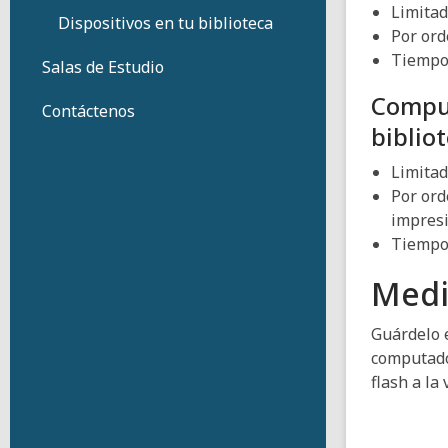
Limitad
Dispositivos en tu biblioteca
Por ord
Tiempo 
Salas de Estudio
Comput
Contáctenos
bibliot
Limitad
Por ord
impresi
Tiempo 
Medi
Guárdelo 
computado
flash a la