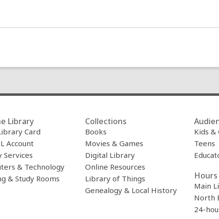
e Library
Collections
Audie
Library Card
Books
Kids &
L Account
Movies & Games
Teens
y Services
Digital Library
Educat
ters & Technology
Online Resources
Hours 
ng & Study Rooms
Library of Things
Main L
Genealogy & Local History
North 
24-hou