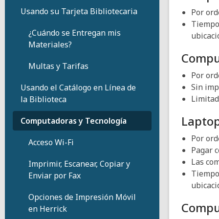
Usando su Tarjeta Bibliotecaria
Por ord
Tiempo 
¿Cuándo se Entregan mis
ubicaci
Materiales?
Comput
Multas y Tarifas
Por ord
Sin imp
Usando el Catálogo en Línea de
Limitad
la Biblioteca
Lapto
Computadoras y Tecnología
Por ord
Acceso Wi-Fi
Pagar c
Las com
Imprimir, Escanear, Copiar y
Tiempo 
Enviar por Fax
ubicaci
Opciones de Impresión Móvil
Comput
en Herrick