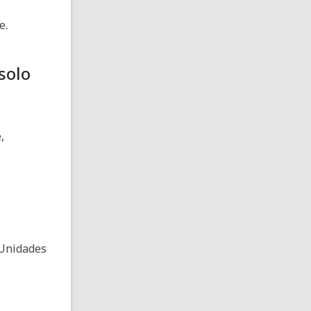
e.
solo
,
 Unidades