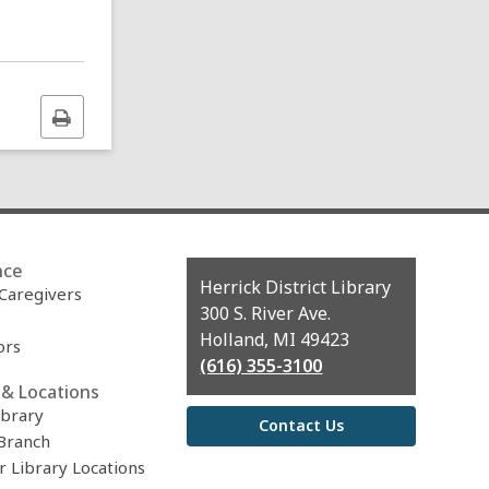
Print
this
page
nce
Contact
Herrick District Library
 Caregivers
the
300 S. River Ave.
Library
Holland, MI 49423
ors
(616) 355-3100
& Locations
ibrary
Contact Us
Branch
r Library Locations